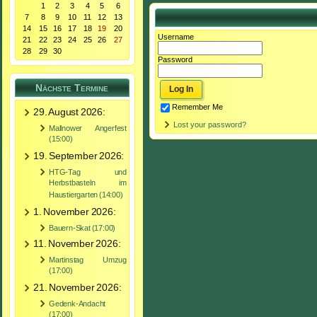
1
2
3
4
5
6
7
8
9
10
11
12
13
14
15
16
17
18
19
20
Username
21
22
23
24
25
26
27
28
29
30
Password
Nächste Termine
Remember Me
29. August 2026:
Lost your password?
Mallnower Angerfest
(15:00)
19. September 2026:
HTG-Tag und
Herbstbasteln im
Haustiergarten (14:00)
1. November 2026:
Bauern-Skat (17:00)
11. November 2026:
Martinstag Umzug
(17:00)
21. November 2026:
Gedenk-Andacht
(17:00)