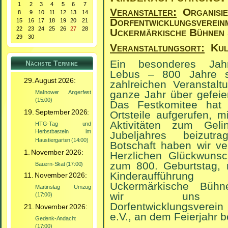
1
2
3
4
5
6
7
Veranstalter:
Organisie
8
9
10
11
12
13
14
Dorfentwicklungsverein
15
16
17
18
19
20
21
22
23
24
25
26
27
28
Uckermärkische Bühnen
29
30
Veranstaltungsort:
Kult
Ein besonderes Jah
Nächste Termine
Lebus – 800 Jahre s
29. August 2026:
zahlreichen Veranstal
ganze Jahr über gefeie
Mallnower Angerfest
(15:00)
Das Festkomitee hat
19. September 2026:
Ortsteile aufgerufen, m
Aktivitäten zum Gel
HTG-Tag und
Herbstbasteln im
Jubeljahres beizutr
Haustiergarten (14:00)
Botschaft haben wir v
1. November 2026:
Herzlichen Glückwunsc
zum 800. Geburtstag, 
Bauern-Skat (17:00)
Kinderaufführu
11. November 2026:
Uckermärkische Bühn
Martinstag Umzug
wir uns
(17:00)
Dorfentwicklungsverei
21. November 2026:
e.V., an dem Feierjahr b
Gedenk-Andacht
(17:00)