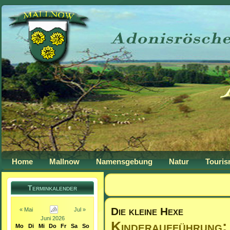
Home
Mallnow
Namensgebung
Natur
Touri
Terminkalender
Die kleine Hexe
« Mai
Jul »
Juni 2026
Kinderaufführung: 
Mo
Di
Mi
Do
Fr
Sa
So