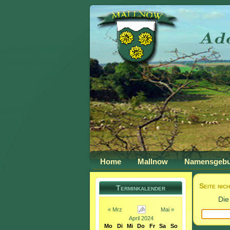
Home
Mallnow
Namensgeb
Seite nic
Terminkalender
Die
« Mrz
Mai »
April 2024
Mo
Di
Mi
Do
Fr
Sa
So