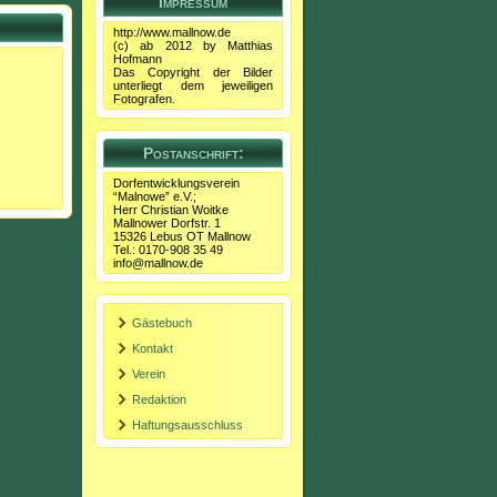
Impressum
http://www.mallnow.de
(c) ab 2012 by Matthias
Hofmann
Das Copyright der Bilder
unterliegt dem jeweiligen
Fotografen.
Postanschrift:
Dorfentwicklungsverein
“Malnowe” e.V.;
Herr Christian Woitke
Mallnower Dorfstr. 1
15326 Lebus OT Mallnow
Tel.: 0170-908 35 49
info@mallnow.de
Gästebuch
Kontakt
Verein
Redaktion
Haftungsausschluss