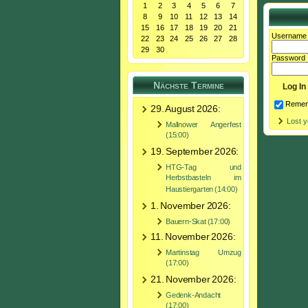
1
2
3
4
5
6
7
8
9
10
11
12
13
14
15
16
17
18
19
20
21
Username
22
23
24
25
26
27
28
29
30
Password
Nächste Termine
Remem
29. August 2026:
Lost 
Mallnower Angerfest
(15:00)
19. September 2026:
HTG-Tag und
Herbstbasteln im
Haustiergarten (14:00)
1. November 2026:
Bauern-Skat (17:00)
11. November 2026:
Martinstag Umzug
(17:00)
21. November 2026:
Gedenk-Andacht
(17:00)