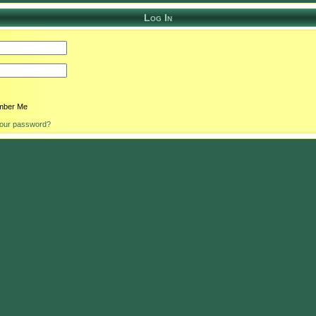
Log In
ber Me
your password?