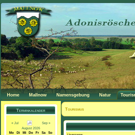
Home
Mallnow
Namensgebung
Natur
Touri
Tourismus
Terminkalender
« Jul
Sep »
August 2026
Mo
Di
Mi
Do
Fr
Sa
So
Username