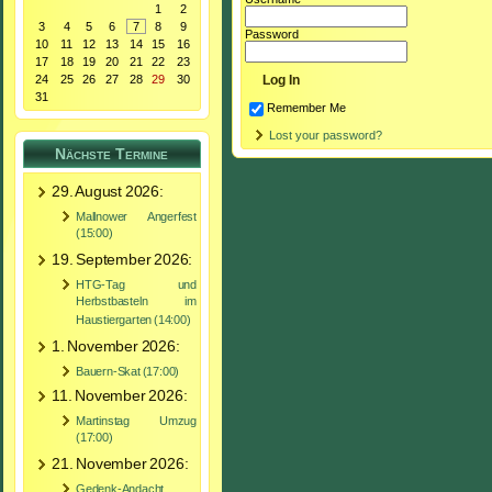
1
2
3
4
5
6
7
8
9
Password
10
11
12
13
14
15
16
17
18
19
20
21
22
23
24
25
26
27
28
29
30
31
Remember Me
Lost your password?
Nächste Termine
29. August 2026:
Mallnower Angerfest
(15:00)
19. September 2026:
HTG-Tag und
Herbstbasteln im
Haustiergarten (14:00)
1. November 2026:
Bauern-Skat (17:00)
11. November 2026:
Martinstag Umzug
(17:00)
21. November 2026:
Gedenk-Andacht