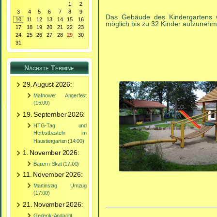
1
2
3
4
5
6
7
8
9
Das Gebäude des Kindergartens w
10
11
12
13
14
15
16
möglich bis zu 32 Kinder aufzunehm
17
18
19
20
21
22
23
24
25
26
27
28
29
30
31
Nächste Termine
29. August 2026:
Mallnower Angerfest
(15:00)
19. September 2026:
HTG-Tag und
Herbstbasteln im
Haustiergarten (14:00)
1. November 2026:
Bauern-Skat (17:00)
11. November 2026:
Martinstag Umzug
(17:00)
21. November 2026:
Gedenk-Andacht