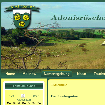
Home
Mallnow
Namensgebung
Natur
Touri
Einrichtung
Terminkalender
« Jul
Sep »
Der Kindergarten
August 2026
Mo
Di
Mi
Do
Fr
Sa
So