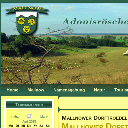
Home
Mallnow
Namensgebung
Natur
Touri
Terminkalender
Mallnower Dorftroedel
« Mrz
Mai »
April 2025
Mallnower Dorft
Mo
Di
Mi
Do
Fr
Sa
So