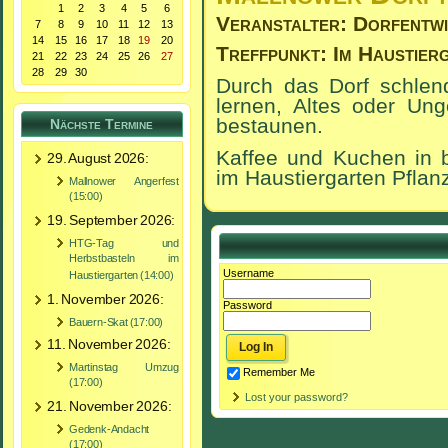
1
2
3
4
5
6
Veranstalter: Dorfentw
7
8
9
10
11
12
13
14
15
16
17
18
19
20
Treffpunkt: Im Haustier
21
22
23
24
25
26
27
28
29
30
Durch das Dorf schle
lernen, Altes oder Ung
bestaunen.
Nächste Termine
Kaffee und Kuchen in b
29. August 2026:
im Haustiergarten Pfla
Mallnower Angerfest
(15:00)
19. September 2026:
HTG-Tag und
Herbstbasteln im
Username
Haustiergarten (14:00)
1. November 2026:
Password
Bauern-Skat (17:00)
11. November 2026:
Martinstag Umzug
Remember Me
(17:00)
Lost your password?
21. November 2026:
Gedenk-Andacht
(17:00)