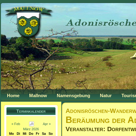
Home
Mallnow
Namensgebung
Natur
Touri
Adonisröschen-Wanderw
Terminkalender
Beräumung der A
« Feb
Apr »
Veranstalter: Dorfentw
März 2026
Mo
Di
Mi
Do
Fr
Sa
So