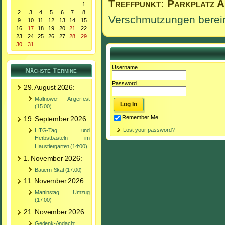
Treffpunkt: Parkplatz 
1
2
3
4
5
6
7
8
Verschmutzungen berein
9
10
11
12
13
14
15
16
17
18
19
20
21
22
23
24
25
26
27
28
29
30
31
Username
Nächste Termine
Password
29. August 2026:
Mallnower Angerfest
(15:00)
Remember Me
19. September 2026:
Lost your password?
HTG-Tag und
Herbstbasteln im
Haustiergarten (14:00)
1. November 2026:
Bauern-Skat (17:00)
11. November 2026:
Martinstag Umzug
(17:00)
21. November 2026:
Gedenk-Andacht