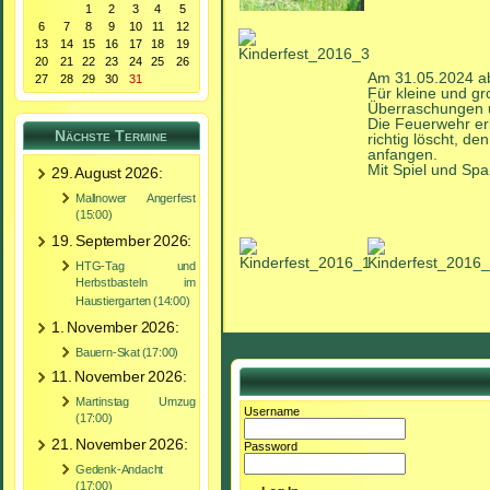
1
2
3
4
5
6
7
8
9
10
11
12
13
14
15
16
17
18
19
20
21
22
23
24
25
26
Am 31.05.2024 ab 
27
28
29
30
31
Für kleine und g
Überraschungen u
Die Feuerwehr er
Nächste Termine
richtig löscht, d
anfangen.
Mit Spiel und Spaß
29. August 2026:
Mallnower Angerfest
(15:00)
19. September 2026:
HTG-Tag und
Herbstbasteln im
Haustiergarten (14:00)
1. November 2026:
Bauern-Skat (17:00)
11. November 2026:
Martinstag Umzug
Username
(17:00)
21. November 2026:
Password
Gedenk-Andacht
(17:00)