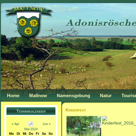
Home
Mallnow
Namensgebung
Natur
Touri
Kinderfest
Terminkalender
« Apr
Jun »
Mai 2024
Mo
Di
Mi
Do
Fr
Sa
So