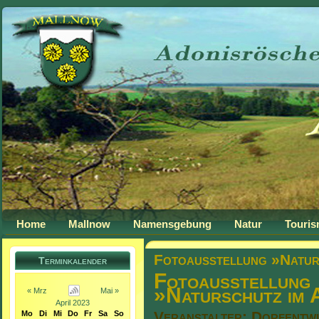
Home
Mallnow
Namensgebung
Natur
Touri
Fotoausstellung »Natur
Terminkalender
Fotoausstellung
»Naturschutz im 
« Mrz
Mai »
April 2023
Veranstalter: Dorfentwi
Mo
Di
Mi
Do
Fr
Sa
So