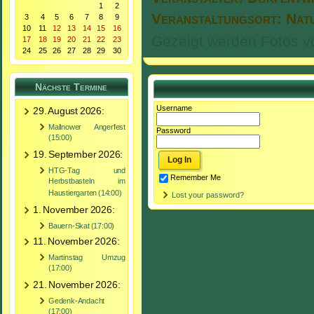
1
2
Veranstaltungsort: Nat
3
4
5
6
7
8
9
10
11
12
13
14
15
16
Gezeigt werden Fotos vo
17
18
19
20
21
22
23
24
25
26
27
28
29
30
Nächste Termine
Username
29. August 2026:
Mallnower Angerfest
Password
(15:00)
19. September 2026:
HTG-Tag und
Remember Me
Herbstbasteln im
Haustiergarten (14:00)
Lost your password?
1. November 2026:
Bauern-Skat (17:00)
11. November 2026:
Martinstag Umzug
(17:00)
21. November 2026:
Gedenk-Andacht
(17:00)