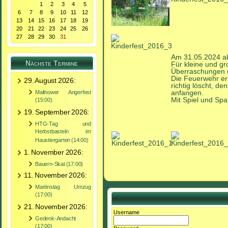
1
2
3
4
5
6
7
8
9
10
11
12
13
14
15
16
17
18
19
20
21
22
23
24
25
26
27
28
29
30
31
Am 31.05.2024 ab 
Nächste Termine
Für kleine und g
Überraschungen u
Die Feuerwehr er
29. August 2026:
richtig löscht, d
anfangen.
Mallnower Angerfest
Mit Spiel und Spaß
(15:00)
19. September 2026:
HTG-Tag und
Herbstbasteln im
Haustiergarten (14:00)
1. November 2026:
Bauern-Skat (17:00)
11. November 2026:
Martinstag Umzug
(17:00)
21. November 2026:
Username
Gedenk-Andacht
(17:00)