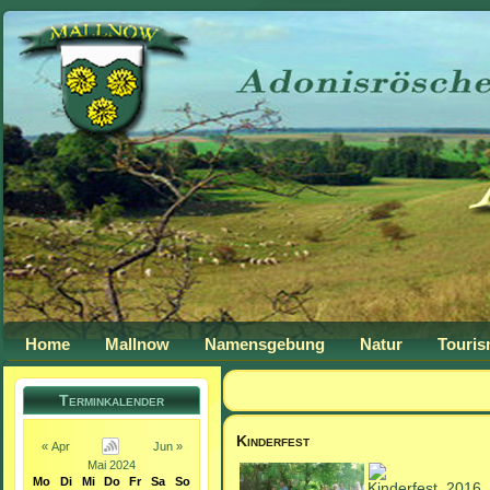
Home
Mallnow
Namensgebung
Natur
Touri
Terminkalender
Kinderfest
« Apr
Jun »
Mai 2024
Mo
Di
Mi
Do
Fr
Sa
So